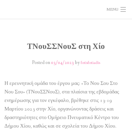
MENU
ΣΧΕΤΙΚΑ ΜΕ ΤΟ ΕΡΓΟ
ΔΡΑΣΤΗΡΙΟΤΗΤΕΣ
ΤΝουΣΣΝουΣ στη Χίο
ΥΛΙΚΑ
Posted on
03/04/2023
by
fotisfotiadis
ΑΞΙΟΛΟΓΗΣΗ
Η ερευνητική ομάδα του έργου μας: «Το Νου Σου Στο
ΝΕΑ
Νου Σου» (ΤΝουΣΣΝουΣ), στα πλαίσια της εβδομάδας
ΕΠΙΚΟΙΝΩΝΙΑ
ενημέρωσης για τον εγκέφαλο, βρέθηκε στις 13-19
Μαρτίου 2023 στην Χίο, οργανώνοντας δράσεις και
δραστηριότητες στο Ομήρειο Πνευματικό Κέντρο του
Δήμου Χίου, καθώς και σε σχολεία του Δήμου Χίου.