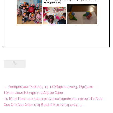
Post
←
Διαδραστική Έκθεση, 14-18 Μαρτίου 2023, Ομήρειο
navigation
Πνευματικό Κέντρο του Δήμου Χίου
Το MultiTime Lab και η ερευνητική ομάδα του έργου «To Νου
Σου Στο Νου Σου» στη Βραδιά Ερευνητή 2023
→