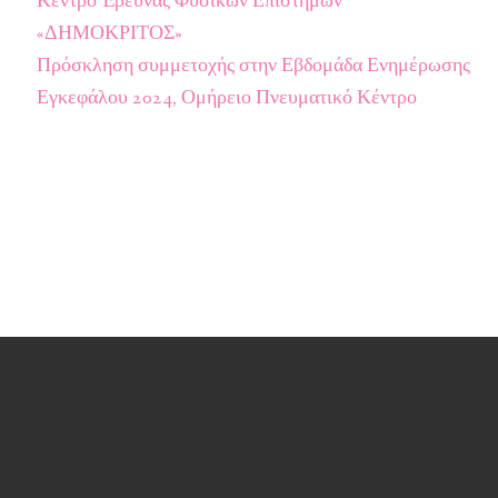
Κέντρο Έρευνας Φυσικών Επιστημών
«ΔΗΜΟΚΡΙΤΟΣ»
Πρόσκληση συμμετοχής στην Εβδομάδα Ενημέρωσης
Εγκεφάλου 2024, Ομήρειο Πνευματικό Κέντρο