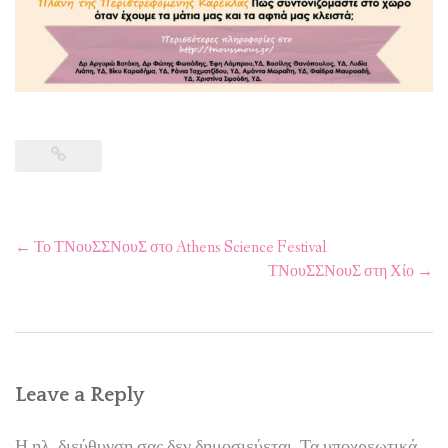
Post
←
Το ΤΝουΣΣΝουΣ στο Athens Science Festival
navigation
ΤΝουΣΣΝουΣ στη Χίο
→
Leave a Reply
Η ηλ. διεύθυνση σας δεν δημοσιεύεται.
Τα υποχρεωτικά