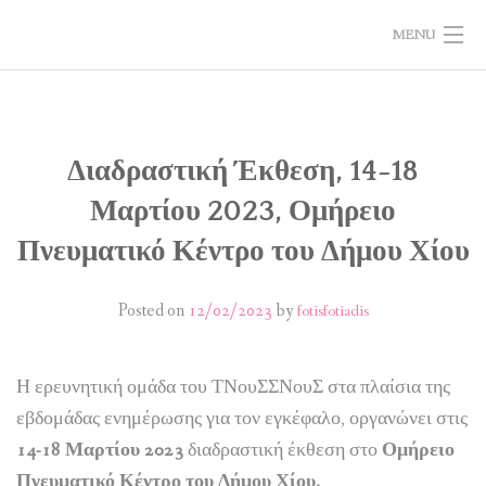
MENU
ΣΧΕΤΙΚΑ ΜΕ ΤΟ ΕΡΓΟ
ΔΡΑΣΤΗΡΙΟΤΗΤΕΣ
Διαδραστική Έκθεση, 14-18
Μαρτίου 2023, Ομήρειο
ΥΛΙΚΑ
Πνευματικό Κέντρο του Δήμου Χίου
ΑΞΙΟΛΟΓΗΣΗ
Posted on
12/02/2023
by
fotisfotiadis
ΝΕΑ
ΕΠΙΚΟΙΝΩΝΙΑ
Η ερευνητική ομάδα του ΤΝουΣΣΝουΣ στα πλαίσια της
εβδομάδας ενημέρωσης για τον εγκέφαλο, οργανώνει στις
14-18 Μαρτίου 2023
διαδραστική έκθεση στο
Ομήρειο
Πνευματικό Κέντρο του Δήμου Χίου.