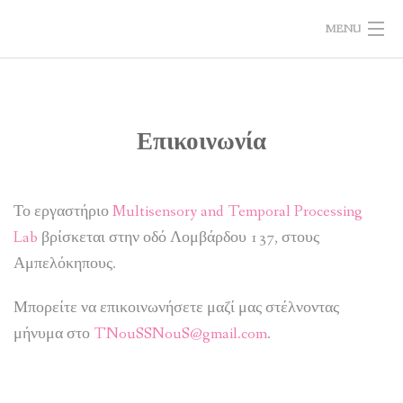
MENU
ΣΧΕΤΙΚΑ ΜΕ ΤΟ ΕΡΓΟ
ΔΡΑΣΤΗΡΙΟΤΗΤΕΣ
Επικοινωνία
ΥΛΙΚΑ
Το εργαστήριο
Multisensory and Temporal Processing
ΑΞΙΟΛΟΓΗΣΗ
Lab
βρίσκεται στην οδό Λομβάρδου 137, στους
ΝΕΑ
Αμπελόκηπους.
ΕΠΙΚΟΙΝΩΝΙΑ
Μπορείτε να επικοινωνήσετε μαζί μας στέλνοντας
μήνυμα στο
TNouSSNouS@gmail.com
.