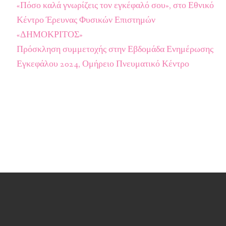
«Πόσο καλά γνωρίζεις τον εγκέφαλό σου», στο Εθνικό
Κέντρο Έρευνας Φυσικών Επιστημών
«ΔΗΜΟΚΡΙΤΟΣ»
Πρόσκληση συμμετοχής στην Εβδομάδα Ενημέρωσης
Εγκεφάλου 2024, Ομήρειο Πνευματικό Κέντρο