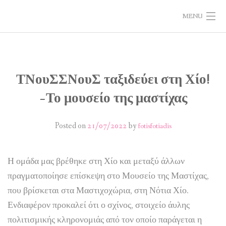
MENU
ΣΧΕΤΙΚΑ ΜΕ ΤΟ ΕΡΓΟ
ΔΡΑΣΤΗΡΙΟΤΗΤΕΣ
ΤΝουΣΣΝουΣ ταξιδεύει στη Χίο!
-Το μουσείο της μαστίχας
ΥΛΙΚΑ
ΑΞΙΟΛΟΓΗΣΗ
Posted on
21/07/2022
by
fotisfotiadis
ΝΕΑ
Η ομάδα μας βρέθηκε στη Χίο και μεταξύ άλλων
ΕΠΙΚΟΙΝΩΝΙΑ
πραγματοποίησε επίσκεψη στο Μουσείο της Μαστίχας,
που βρίσκεται στα Μαστιχοχώρια, στη Νότια Χίο.
Ενδιαφέρον προκαλεί ότι ο σχίνος, στοιχείο άυλης
πολιτισμικής κληρονομιάς από τον οποίο παράγεται η